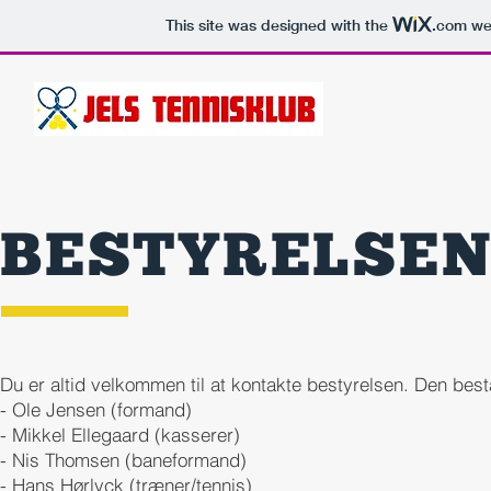
This site was designed with the
.com
web
BLIV MEDLEM
BESTYRELSE
Du er altid velkommen til at kontakte bestyrelsen. Den bestå
- Ole Jensen (formand)
- Mikkel Ellegaard (kasserer)
- Nis Thomsen (baneformand)
- Hans Hørlyck (træner/tennis)